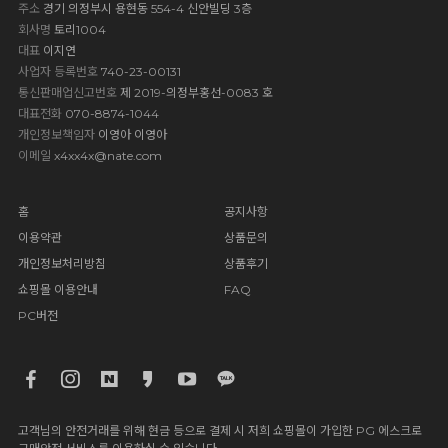
주소
경기 의정부시 용현동 554-4 신안빌딩 3층
회사명
토리1004
대표
이지연
사업자 등록번호
740-23-00131
통신판매업신고번호
제 2019-의정부홍선-0083 호
대표전화
070-8874-1044
개인정보책임자
이영아 이영아
이메일
x4xx4x@nate.com
홈
공지사항
이용약관
상품문의
개인정보처리방침
상품후기
쇼핑몰 이용안내
FAQ
PC버전
고객님의 안전거래를 위해 현금 등으로 결제 시 저희 쇼핑몰이 가입한 PG 에스크로