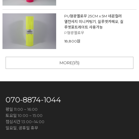
PU형광옐로우 25CM x 5M 네온컬러
열전사지 미니커팅기, 실루엣카메오, 실
루엣포트레이트 사용가능
P형광옐로우
18,800원
MORE(
1
/
5
)
070-8874-1044
평일 11:00 ~ 16:00
토요일 10:00 ~ 15:00
점심시간 13:00~14:00
일요일, 공휴일 휴무