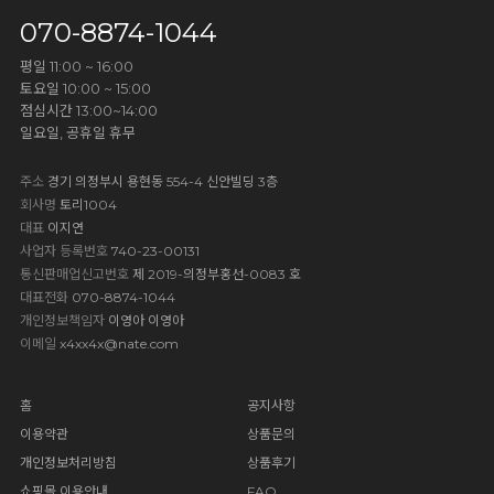
070-8874-1044
평일 11:00 ~ 16:00
토요일 10:00 ~ 15:00
점심시간 13:00~14:00
일요일, 공휴일 휴무
주소
경기 의정부시 용현동 554-4 신안빌딩 3층
회사명
토리1004
대표
이지연
사업자 등록번호
740-23-00131
통신판매업신고번호
제 2019-의정부홍선-0083 호
대표전화
070-8874-1044
개인정보책임자
이영아 이영아
이메일
x4xx4x@nate.com
홈
공지사항
이용약관
상품문의
개인정보처리방침
상품후기
쇼핑몰 이용안내
FAQ