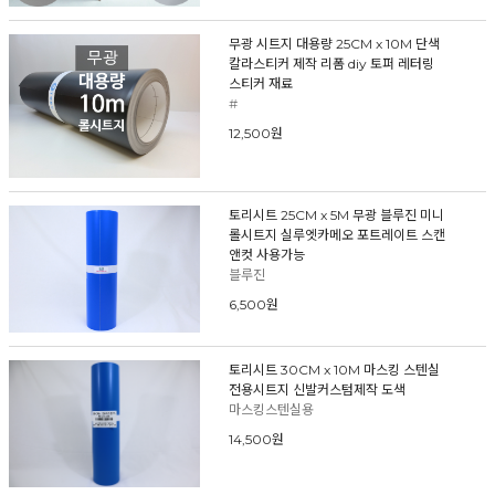
무광 시트지 대용량 25CM x 10M 단색
칼라스티커 제작 리폼 diy 토퍼 레터링
스티커 재료
#
12,500원
토리시트 25CM x 5M 무광 블루진 미니
롤시트지 실루엣카메오 포트레이트 스캔
앤컷 사용가능
블루진
6,500원
토리시트 30CM x 10M 마스킹 스텐실
전용시트지 신발커스텀제작 도색
마스킹스텐실용
14,500원