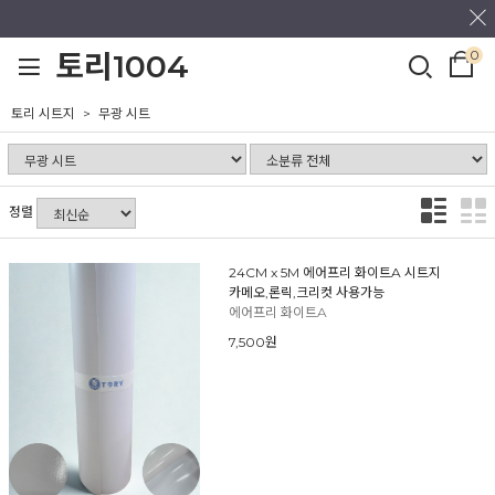
0
토리1004
토리 시트지
무광 시트
정렬
24CM x 5M 에어프리 화이트A 시트지
카메오,론릭,크리컷 사용가능
에어프리 화이트A
7,500원