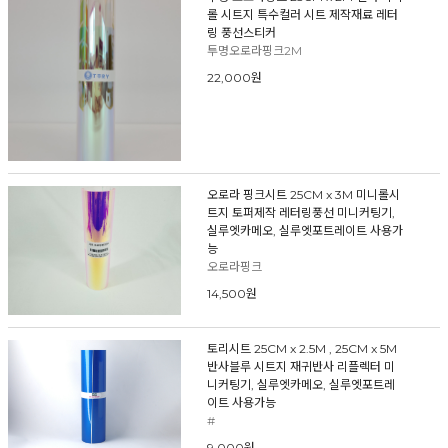
롤 시트지 특수컬러 시트 제작재료 레터
링 풍선스티커
투명오로라핑크2M
22,000원
오로라 핑크시트 25CM x 3M 미니롤시
트지 토퍼제작 레터링풍선 미니커팅기,
실루엣카메오, 실루엣포트레이트 사용가
능
오로라핑크
14,500원
토리시트 25CM x 2.5M , 25CM x 5M
반사블루 시트지 재귀반사 리플렉터 미
니커팅기, 실루엣카메오, 실루엣포트레
이트 사용가능
#
9,000원