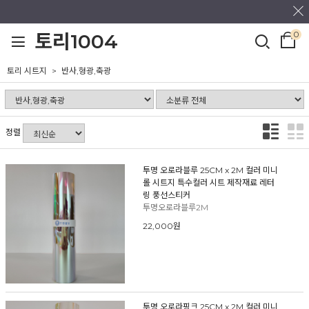
0
토리1004
토리 시트지
반사,형광,축광
정렬
투명 오로라블루 25CM x 2M 컬러 미니
롤 시트지 특수컬러 시트 제작재료 레터
링 풍선스티커
투명오로라블루2M
22,000원
투명 오로라핑크 25CM x 2M 컬러 미니