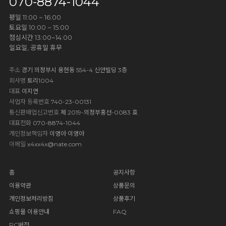
070-8874-1044
평일 11:00 ~ 16:00
토요일 10:00 ~ 15:00
점심시간 13:00~14:00
일요일, 공휴일 휴무
주소
경기 의정부시 용현동 554-4 신안빌딩 3층
회사명
토리1004
대표
이지연
사업자 등록번호
740-23-00131
통신판매업신고번호
제 2019-의정부홍선-0083 호
대표전화
070-8874-1044
개인정보책임자
이영아 이영아
이메일
x4xx4x@nate.com
홈
공지사항
이용약관
상품문의
개인정보처리방침
상품후기
쇼핑몰 이용안내
FAQ
PC버전