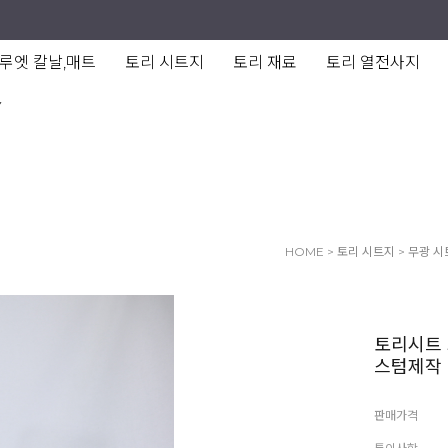
루엣 칼날,매트
토리 시트지
토리 재료
토리 열전사지
Y
HOME
>
토리 시트지
>
무광 시
토리시트 
스텀제작
판매가격