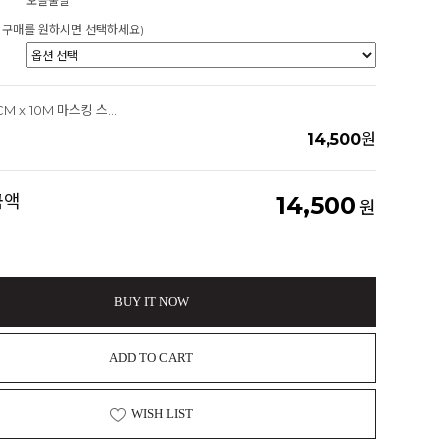
오늘출발
 구매를 원하시면 선택하세요)
토리시트 30CM x 10M 마스킹 스텐실 전용시트지 신발커스텀제작 도색
14,500
원
금액
14,500
원
BUY IT NOW
ADD TO CART
WISH LIST