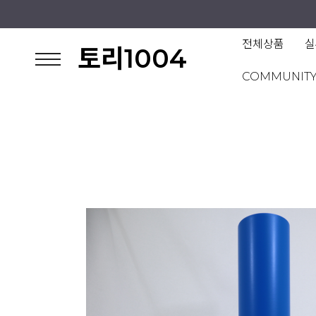
전체상품
실루엣 칼날,매트
토리 시트지
전체상품
실
토리1004
토리 재료
토리 열전사지
COMMUNIT