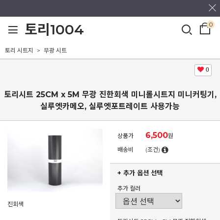
0
토리1004
토리 시트지
무광 시트
0
토리시트 25CM x 5M 무광 진한회색 미니롤시트지 미니커팅기,
실루엣카메오, 실루엣포트레이트 사용가능
6,500
상품가
원
배송비
(조건)
+ 추가 옵션 선택
추가 컬러
진회색